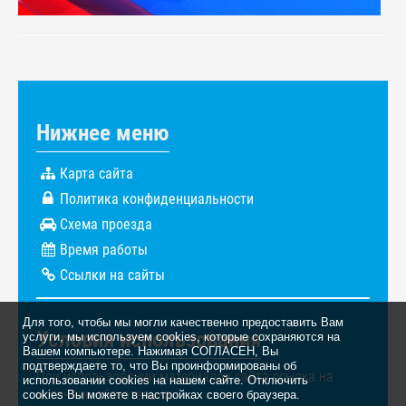
Нижнее меню
Карта сайта
Политика конфиденциальности
Схема проезда
Время работы
Ссылки на сайты
Для того, чтобы мы могли качественно предоставить Вам
Условия использования
услуги, мы используем cookies, которые сохраняются на
Вашем компьютере. Нажимая СОГЛАСЕН, Вы
подтверждаете то, что Вы проинформированы об
При использовании материалов сайта ссылка на
использовании cookies на нашем сайте. Отключить
источник обязательна.
cookies Вы можете в настройках своего браузера.